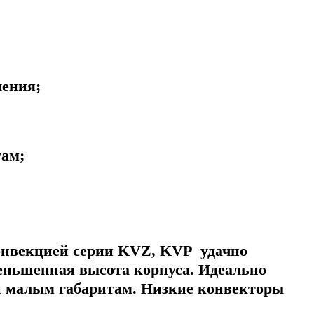
ления;
там;
конвекцией серии KVZ, KVP удачно
еньшенная высота корпуса. Идеально
и малым габаритам. Низкие конвекторы