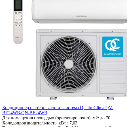
Кондиционер настенная сплит-система QuattroClima QV-
BE24WB/QN-BE24WB
Для помещения площадью (ориентировочно), м2:
до 70
Холодопроизводительность, кВт :
7,03