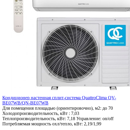
Кондиционер настенная сплит-система QuattroClima QV-
BE07WB/QN-BE07WB
Для помещения площадью (ориентировочно), м2:
до 70
Холодопроизводительность, кВт :
7,03
Теплопроизводительность, кВт:
7,18
Управление:
on/off
Потребляемая мощность охл/тепло, кВт:
2,19/1,99