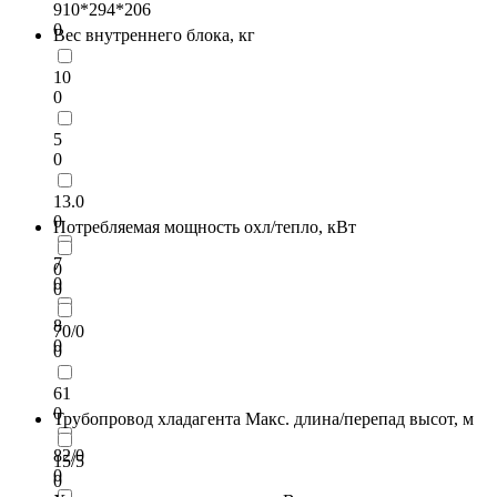
910*294*206
0
Вес внутреннего блока, кг
10
0
5
0
13.0
0
Потребляемая мощность охл/тепло, кВт
7
0
0
0
8
70/0
0
0
61
0
Трубопровод хладагента Макс. длина/перепад высот, м
82/0
15/5
0
0