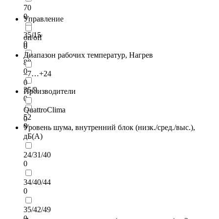
70
0
Управление
35/15
on/off
0
0
Диапазон рабочих температур, Нагрев
88
0
–7…+24
0
35/9
Производители
0
QuattroClima
52
0
0
Уровень шума, внутренний блок (низк./сред./выс.),
дБ(А)
24/31/40
0
34/40/44
0
35/42/49
0