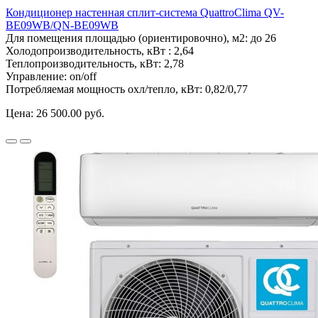
Кондиционер настенная сплит-система QuattroClima QV-
BE09WB/QN-BE09WB
Для помещения площадью (ориентировочно), м2:
до 26
Холодопроизводительность, кВт :
2,64
Теплопроизводительность, кВт:
2,78
Управление:
on/off
Потребляемая мощность охл/тепло, кВт:
0,82/0,77
Цена:
26 500.00 руб.