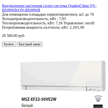
Кондиционер настенная сплит-система QuattroClima QV-
BE09WB/QN-BE09WB
Для помещения площадью (ориентировочно), м2:
до 70
Холодопроизводительность, кВт :
7,03
Теплопроизводительность, кВт:
7,18
Управление:
on/off
Потребляемая мощность охл/тепло, кВт:
2,19/1,99
26 500.00 руб.
Купить
Быстрый заказ