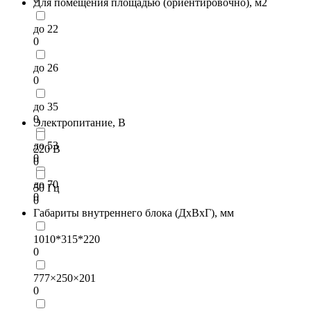
Для помещения площадью (ориентировочно), м2
до 22
0
до 26
0
до 35
0
Электропитание, В
до 53
220 В
0
0
до 70
50 Гц
0
0
Габариты внутреннего блока (ДхВхГ), мм
1010*315*220
0
777×250×201
0