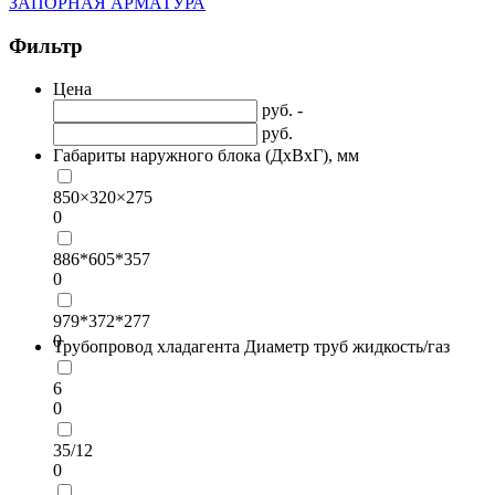
ЗАПОРНАЯ АРМАТУРА
Фильтр
Цена
руб. -
руб.
Габариты наружного блока (ДхВхГ), мм
850×320×275
0
886*605*357
0
979*372*277
0
Трубопровод хладагента Диаметр труб жидкость/газ
6
0
35/12
0