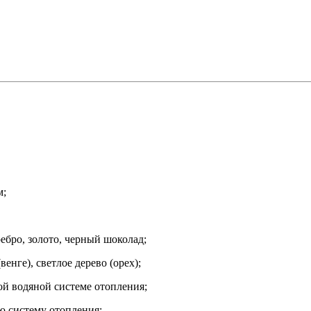
м;
ебро, золото, черный шоколад;
енге), светлое дерево (орех);
ой водяной системе отопления;
ю систему отопления;