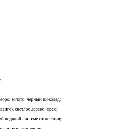
м;
ебро, золото, черный шоколад;
енге), светлое дерево (орех);
ой водяной системе отопления;
ю систему отопления;