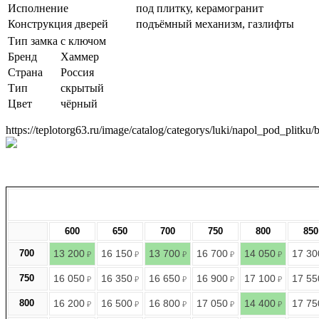
Исполнение
под плитку, керамогранит
Конструкция дверей
подъёмный механизм, газлифты
Тип замка
с ключом
Бренд
Хаммер
Страна
Россия
Тип
скрытый
Цвет
чёрный
https://teplotorg63.ru/image/catalog/categorys/luki/napol_pod_plitk
600
650
700
750
800
850
700
13 200
16 150
13 700
16 700
14 050
17 30
₽
₽
₽
₽
₽
750
16 050
16 350
16 650
16 900
17 100
17 55
₽
₽
₽
₽
₽
800
16 200
16 500
16 800
17 050
14 400
17 75
₽
₽
₽
₽
₽