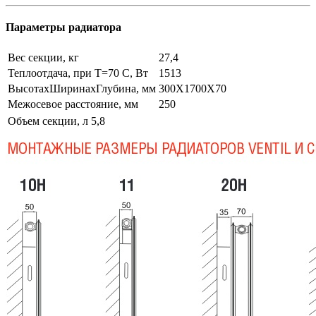
Параметры радиатора
Вес секции, кг
27,4
Теплоотдача, при Т=70 С, Вт
1513
ВысотахШиринахГлубина, мм
300Х1700Х70
Межосевое расстояние, мм
250
Объем секции, л
5,8