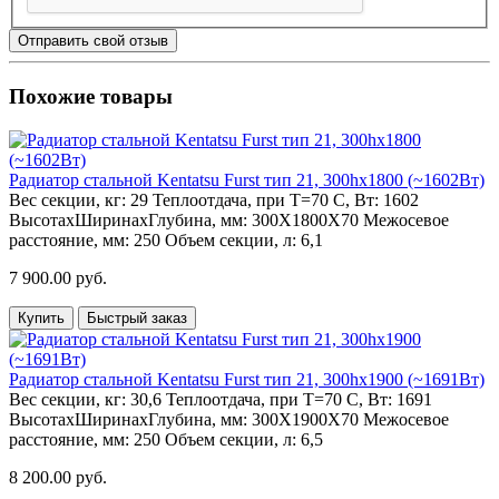
Отправить свой отзыв
Похожие товары
Радиатор стальной Kentatsu Furst тип 21, 300hх1800 (~1602Вт)
Вес секции, кг:
29
Теплоотдача, при Т=70 С, Вт:
1602
ВысотахШиринахГлубина, мм:
300Х1800Х70
Межосевое
расстояние, мм:
250
Объем секции, л:
6,1
7 900.00 руб.
Купить
Быстрый заказ
Радиатор стальной Kentatsu Furst тип 21, 300hх1900 (~1691Вт)
Вес секции, кг:
30,6
Теплоотдача, при Т=70 С, Вт:
1691
ВысотахШиринахГлубина, мм:
300Х1900Х70
Межосевое
расстояние, мм:
250
Объем секции, л:
6,5
8 200.00 руб.