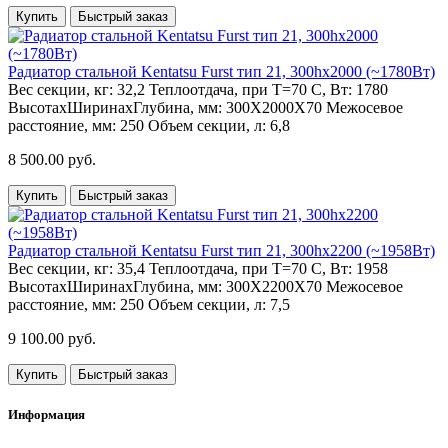
Купить
Быстрый заказ
Радиатор стальной Kentatsu Furst тип 21, 300hх2000 (~1780Вт)
Вес секции, кг:
32,2
Теплоотдача, при Т=70 С, Вт:
1780
ВысотахШиринахГлубина, мм:
300Х2000Х70
Межосевое
расстояние, мм:
250
Объем секции, л:
6,8
8 500.00 руб.
Купить
Быстрый заказ
Радиатор стальной Kentatsu Furst тип 21, 300hх2200 (~1958Вт)
Вес секции, кг:
35,4
Теплоотдача, при Т=70 С, Вт:
1958
ВысотахШиринахГлубина, мм:
300Х2200Х70
Межосевое
расстояние, мм:
250
Объем секции, л:
7,5
9 100.00 руб.
Купить
Быстрый заказ
Информация