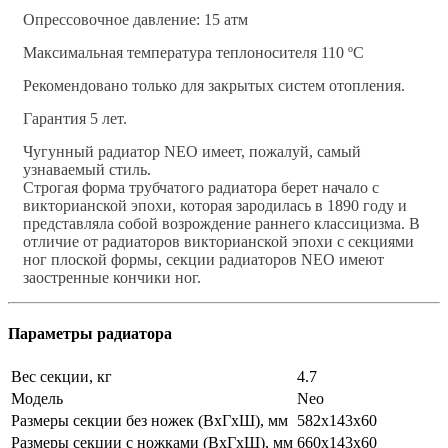
Опрессовочное давление: 15 атм
Максимальная температура теплоносителя 110 ºС
Рекомендовано только для закрытых систем отопления.
Гарантия 5 лет.
Чугунный радиатор NEO имеет, пожалуй, самый
узнаваемый стиль.
Строгая форма трубчатого радиатора берет начало с
викторианской эпохи, которая зародилась в 1890 году и
представляла собой возрождение раннего классицизма. В
отличие от радиаторов викторианской эпохи с секциями
ног плоской формы, секции радиаторов NEO имеют
заостренные кончики ног.
Параметры радиатора
Вес секции, кг
4.7
Модель
Neo
Размеры секции без ножек (ВхГхШ), мм
582х143х60
Размеры секции с ножками (ВхГхШ), мм
660х143х60