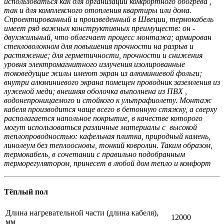
использоваться как для организации комфортного обогрева ,
так и для комплексного отопления квартиры или дома.
Спроектированный и произведенный в Швеции, термокабель
имеет ряд важных конструктивных преимуществ: он -
двухжильный, что облегчает процесс монтажа; армирован
стекловолокном для повышения прочности на разрыв и
растяжение; для герметичности, прочности и снижения
уровня электромагнитного излучения изолированные
токоведущие жилы имеют экран из алюминиевой фольги;
внутри алюминиевого экрана помещен проводник заземления из
луженой меди; внешняя оболочка выполнена из ПВХ ,
водонепроницаемого и стойкого к ультрафиолету. Монтаж
кабеля производится чаще всего в бетонную стяжку, а сверху
располагается напольное покрытие, в качестве которого
могут использоваться различные материалы с высокой
теплопроводностью: кафельная плитка, природный камень,
линолеум без теплоосновы, тонкий ковролин. Таким образом,
термокабель, в сочетании с правильно подобранным
терморегулятором, принесет в любой дом тепло и комфорт
Тёплый пол
Длина нагревательной части (длина кабеля),
12000
мм