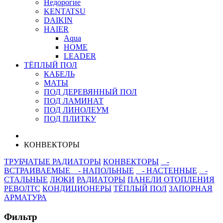
Недорогие
KENTATSU
DAIKIN
HAIER
Aqua
HOME
LEADER
ТЁПЛЫЙ ПОЛ
КАБЕЛЬ
МАТЫ
ПОД ДЕРЕВЯННЫЙ ПОЛ
ПОД ЛАМИНАТ
ПОД ЛИНОЛЕУМ
ПОД ПЛИТКУ
КОНВЕКТОРЫ
ТРУБЧАТЫЕ РАДИАТОРЫ
КОНВЕКТОРЫ
-
ВСТРАИВАЕМЫЕ
- НАПОЛЬНЫЕ
- НАСТЕННЫЕ
-
СТАЛЬНЫЕ
ЛЮКИ
РАДИАТОРЫ
ПАНЕЛИ ОТОПЛЕНИЯ
РЕВОЛТС
КОНДИЦИОНЕРЫ
ТЁПЛЫЙ ПОЛ
ЗАПОРНАЯ
АРМАТУРА
Фильтр