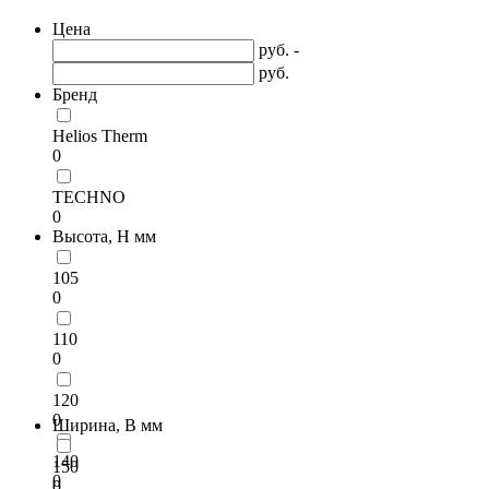
Цена
руб. -
руб.
Бренд
Helios Therm
0
TECHNO
0
Высота, H мм
105
0
110
0
120
0
Ширина, B мм
140
150
0
0