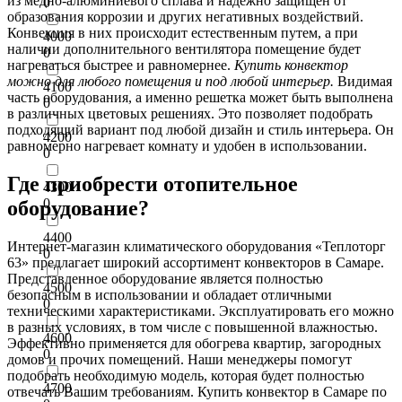
из медно-алюминиевого сплава и надежно защищен от
0
образования коррозии и других негативных воздействий.
Конвекция в них происходит естественным путем, а при
4000
наличии дополнительного вентилятора помещение будет
0
нагреваться быстрее и равномернее.
Купить конвектор
можно для любого помещения и под любой интерьер.
Видимая
4100
часть оборудования, а именно решетка может быть выполнена
0
в различных цветовых решениях. Это позволяет подобрать
подходящий вариант под любой дизайн и стиль интерьера. Он
4200
равномерно нагревает комнату и удобен в использовании.
0
Где приобрести отопительное
4300
0
оборудование?
4400
Интернет-магазин климатического оборудования «Теплоторг
0
63» предлагает широкий ассортимент конвекторов в Самаре.
Представленное оборудование является полностью
4500
безопасным в использовании и обладает отличными
0
техническими характеристиками. Эксплуатировать его можно
в разных условиях, в том числе с повышенной влажностью.
4600
Эффективно применяется для обогрева квартир, загородных
0
домов и прочих помещений. Наши менеджеры помогут
подобрать необходимую модель, которая будет полностью
4700
отвечать Вашим требованиям. Купить конвектор в Самаре по