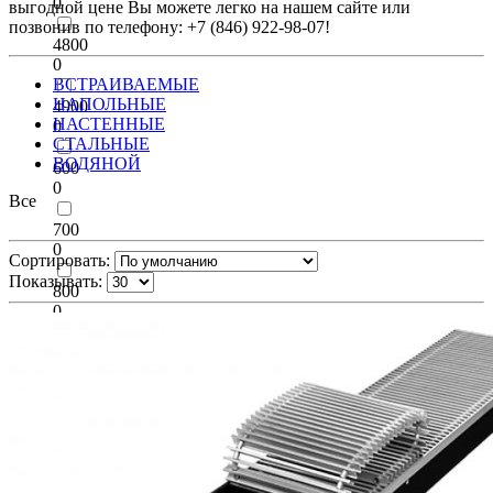
0
выгодной цене Вы можете легко на нашем сайте или
позвонив по телефону: +7 (846) 922-98-07!
4800
0
ВСТРАИВАЕМЫЕ
НАПОЛЬНЫЕ
4900
НАСТЕННЫЕ
0
СТАЛЬНЫЕ
ВОДЯНОЙ
600
0
Все
700
0
Сортировать:
Показывать:
800
0
900
0