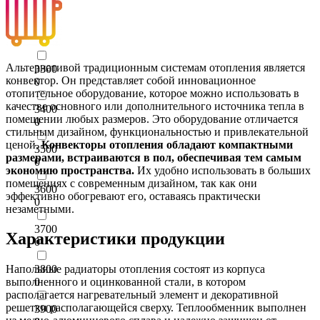
0
3200
0
Альтернативой традиционным системам отопления является
3300
конвектор. Он представляет собой инновационное
0
отопительное оборудование, которое можно использовать в
качестве основного или дополнительного источника тепла в
3400
помещении любых размеров. Это оборудование отличается
0
стильным дизайном, функциональностью и привлекательной
ценой.
Конвекторы отопления обладают компактными
3500
размерами, встраиваются в пол, обеспечивая тем самым
0
экономию пространства.
Их удобно использовать в больших
помещениях с современным дизайном, так как они
3600
эффективно обогревают его, оставаясь практически
0
незаметными.
3700
Характеристики продукции
0
3800
Напольные радиаторы отопления состоят из корпуса
0
выполненного и оцинкованной стали, в котором
располагается нагревательный элемент и декоративной
решетки располагающейся сверху. Теплообменник выполнен
3900