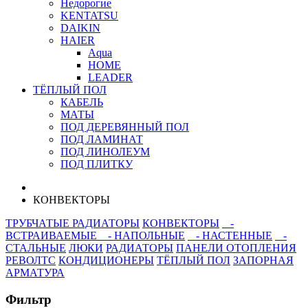
Недорогие
KENTATSU
DAIKIN
HAIER
Aqua
HOME
LEADER
ТЁПЛЫЙ ПОЛ
КАБЕЛЬ
МАТЫ
ПОД ДЕРЕВЯННЫЙ ПОЛ
ПОД ЛАМИНАТ
ПОД ЛИНОЛЕУМ
ПОД ПЛИТКУ
КОНВЕКТОРЫ
ТРУБЧАТЫЕ РАДИАТОРЫ
КОНВЕКТОРЫ
-
ВСТРАИВАЕМЫЕ
- НАПОЛЬНЫЕ
- НАСТЕННЫЕ
-
СТАЛЬНЫЕ
ЛЮКИ
РАДИАТОРЫ
ПАНЕЛИ ОТОПЛЕНИЯ
РЕВОЛТС
КОНДИЦИОНЕРЫ
ТЁПЛЫЙ ПОЛ
ЗАПОРНАЯ
АРМАТУРА
Фильтр