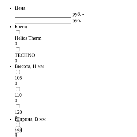
Цена
руб. -
руб.
Бренд
Helios Therm
0
TECHNO
0
Высота, H мм
105
0
110
0
120
0
Ширина, B мм
140
150
0
0