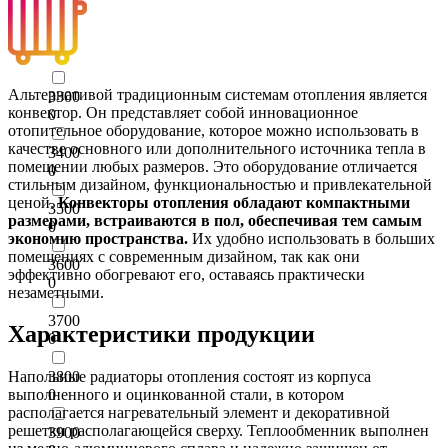
0
3200
0
Альтернативой традиционным системам отопления является
3300
конвектор. Он представляет собой инновационное
0
отопительное оборудование, которое можно использовать в
качестве основного или дополнительного источника тепла в
3400
помещении любых размеров. Это оборудование отличается
0
стильным дизайном, функциональностью и привлекательной
ценой.
Конвекторы отопления обладают компактными
3500
размерами, встраиваются в пол, обеспечивая тем самым
0
экономию пространства.
Их удобно использовать в больших
помещениях с современным дизайном, так как они
3600
эффективно обогревают его, оставаясь практически
0
незаметными.
3700
Характеристики продукции
0
3800
Напольные радиаторы отопления состоят из корпуса
0
выполненного и оцинкованной стали, в котором
располагается нагревательный элемент и декоративной
решетки располагающейся сверху. Теплообменник выполнен
3900