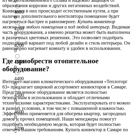
из медно-алюминиевого сплава и надежно защищен от
0
образования коррозии и других негативных воздействий.
Конвекция в них происходит естественным путем, а при
4000
наличии дополнительного вентилятора помещение будет
0
нагреваться быстрее и равномернее.
Купить конвектор
можно для любого помещения и под любой интерьер.
Видимая
4100
часть оборудования, а именно решетка может быть выполнена
0
в различных цветовых решениях. Это позволяет подобрать
подходящий вариант под любой дизайн и стиль интерьера. Он
4200
равномерно нагревает комнату и удобен в использовании.
0
Где приобрести отопительное
4300
0
оборудование?
4400
Интернет-магазин климатического оборудования «Теплоторг
0
63» предлагает широкий ассортимент конвекторов в Самаре.
Представленное оборудование является полностью
4500
безопасным в использовании и обладает отличными
0
техническими характеристиками. Эксплуатировать его можно
в разных условиях, в том числе с повышенной влажностью.
4600
Эффективно применяется для обогрева квартир, загородных
0
домов и прочих помещений. Наши менеджеры помогут
подобрать необходимую модель, которая будет полностью
4700
отвечать Вашим требованиям. Купить конвектор в Самаре по