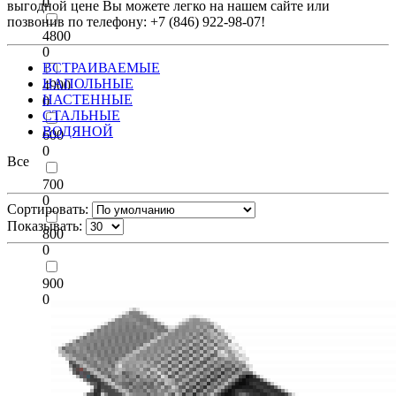
0
выгодной цене Вы можете легко на нашем сайте или
позвонив по телефону: +7 (846) 922-98-07!
4800
0
ВСТРАИВАЕМЫЕ
НАПОЛЬНЫЕ
4900
НАСТЕННЫЕ
0
СТАЛЬНЫЕ
ВОДЯНОЙ
600
0
Все
700
0
Сортировать:
Показывать:
800
0
900
0