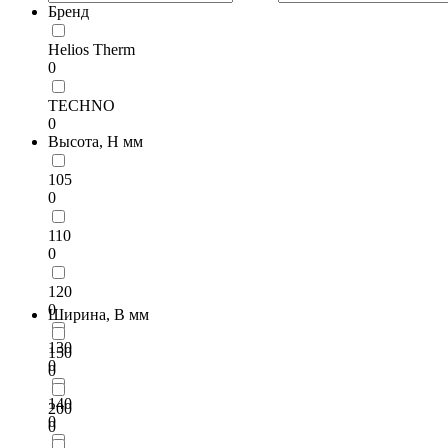
Бренд
Helios Therm
0
TECHNO
0
Высота, H мм
105
0
110
0
120
0
Ширина, B мм
130
150
0
0
140
200
0
0