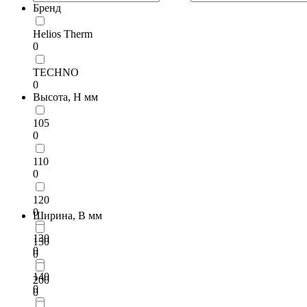
Бренд
Helios Therm
0
TECHNO
0
Высота, H мм
105
0
110
0
120
0
Ширина, B мм
130
150
0
0
140
200
0
0