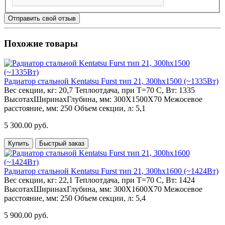
Отправить свой отзыв
Похожие товары
Радиатор стальной Kentatsu Furst тип 21, 300hх1500 (~1335Вт)
Вес секции, кг:
20,7
Теплоотдача, при Т=70 С, Вт:
1335
ВысотахШиринахГлубина, мм:
300Х1500Х70
Межосевое
расстояние, мм:
250
Объем секции, л:
5,1
5 300.00 руб.
Купить
Быстрый заказ
Радиатор стальной Kentatsu Furst тип 21, 300hх1600 (~1424Вт)
Вес секции, кг:
22,1
Теплоотдача, при Т=70 С, Вт:
1424
ВысотахШиринахГлубина, мм:
300Х1600Х70
Межосевое
расстояние, мм:
250
Объем секции, л:
5,4
5 900.00 руб.