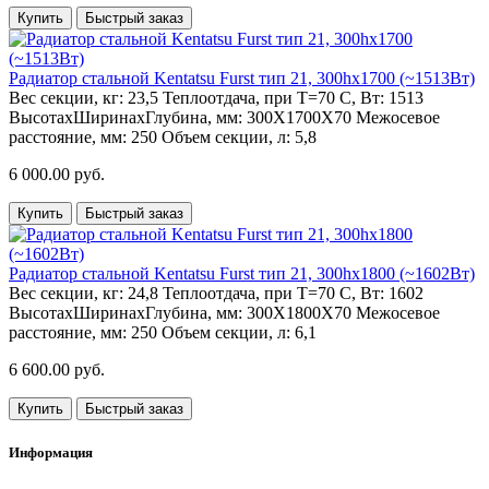
Купить
Быстрый заказ
Радиатор стальной Kentatsu Furst тип 21, 300hх1700 (~1513Вт)
Вес секции, кг:
23,5
Теплоотдача, при Т=70 С, Вт:
1513
ВысотахШиринахГлубина, мм:
300Х1700Х70
Межосевое
расстояние, мм:
250
Объем секции, л:
5,8
6 000.00 руб.
Купить
Быстрый заказ
Радиатор стальной Kentatsu Furst тип 21, 300hх1800 (~1602Вт)
Вес секции, кг:
24,8
Теплоотдача, при Т=70 С, Вт:
1602
ВысотахШиринахГлубина, мм:
300Х1800Х70
Межосевое
расстояние, мм:
250
Объем секции, л:
6,1
6 600.00 руб.
Купить
Быстрый заказ
Информация