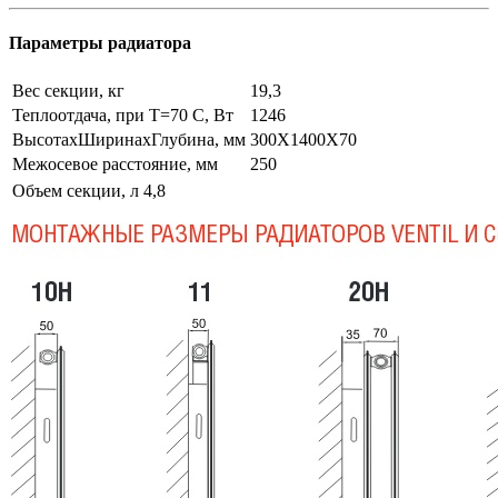
Параметры радиатора
Вес секции, кг
19,3
Теплоотдача, при Т=70 С, Вт
1246
ВысотахШиринахГлубина, мм
300Х1400Х70
Межосевое расстояние, мм
250
Объем секции, л
4,8