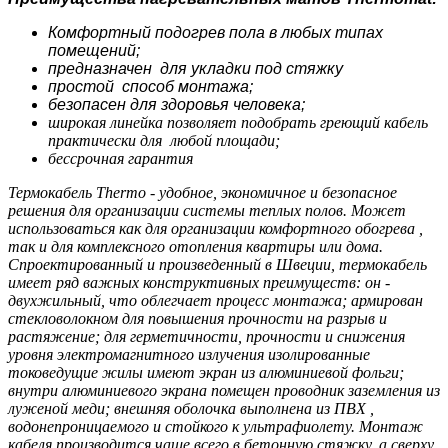
К
омфортный подогрев пола в любых типах
помещений;
предназначен для укладки под стяжку
простой способ монтажа;
безопасен для здоровья человека;
широкая линейка позволяет подобрать греющий кабель
практически для любой площади;
бессрочная гарантия
Термокабель Thermo - удобное, экономичное и безопасное
решения для организации системы теплых полов. Может
использоваться как для организации комфортного обогрева ,
так и для комплексного отопления квартиры или дома.
Спроектированный и произведенный в Швеции, термокабель
имеет ряд важных конструктивных преимуществ: он -
двухжильный, что облегчает процесс монтажа; армирован
стекловолокном для повышения прочности на разрыв и
растяжение; для герметичности, прочности и снижения
уровня электромагнитного излучения изолированные
токоведущие жилы имеют экран из алюминиевой фольги;
внутри алюминиевого экрана помещен проводник заземления из
луженой меди; внешняя оболочка выполнена из ПВХ ,
водонепроницаемого и стойкого к ультрафиолету. Монтаж
кабеля производится чаще всего в бетонную стяжку, а сверху